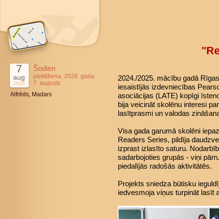
"Re
7
Šodien
piektdiena, 2026. gada
aug
2024./2025. mācību gadā Rīgas 4
7. augusts
2026
iesaistījās izdevniecības Pears
Alfrēds, Madars
asociācijas (LATE) kopīgi īsteno
bija veicināt skolēnu interesi pa
lasītprasmi un valodas zināšan
Visa gada garumā skolēni iepaz
Readers Series, pildīja daudzve
izprast izlasīto saturu. Nodarbī
sadarbojoties grupās - viņi pārr
piedalījās radošās aktivitātēs.
Projekts sniedza būtisku ieguld
iedvesmoja viņus turpināt lasīt 