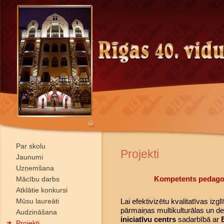
Par skolu
Projekti
Jaunumi
Uzņemšana
Kompetents pedagog
Mācību darbs
Atklātie konkursi
Mūsu laureāti
Lai efektivizētu kvalitatīvas izglī
pārmaiņas multikulturālas un de
Audzināšana
iniciatīvu centrs
sadarbībā ar
Projekti