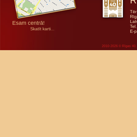
R
Tēr
Rīg
Lat
Esam centrā!
Tel
Skatīt karti...
E-p
2010-2026 © Rīgas 40. 