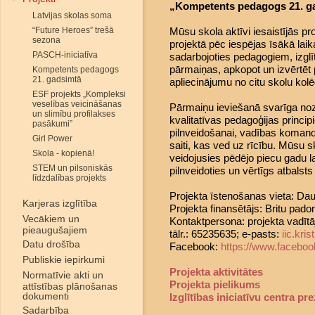
„Kompetents pedagogs 21. ga
Latvijas skolas soma
“Future Heroes” trešā
Mūsu skola aktīvi iesaistījās pr
sezona
projektā pēc iespējas īsākā laika
PASCH-iniciatīva
sadarbojoties pedagogiem, izglī
pārmaiņas, apkopot un izvērtēt p
Kompetents pedagogs
21. gadsimtā
apliecinājumu no citu skolu kol
ESF projekts „Kompleksi
veselības veicināšanas
Pārmaiņu ieviešanā svarīga noz
un slimību profilakses
kvalitatīvas pedagoģijas princ
pasākumi”
pilnveidošanai, vadības komand
Girl Power
saiti, kas ved uz rīcību. Mūsu 
Skola - kopienā!
veidojusies pēdējo piecu gadu la
STEM un pilsoniskās
pilnveidoties un vērtīgs atbalsts 
līdzdalības projekts
Projekta īstenošanas vieta: Dau
Karjeras izglītība
Projekta finansētājs: Britu pado
Vecākiem un
Kontaktpersona: projekta vadītāj
pieaugušajiem
tālr.: 65235635; e-pasts:
iic.kr
Datu drošība
Facebook:
https://www.faceboo
Publiskie iepirkumi
Projekta aktivitātes
Normatīvie akti un
Projekta pielikums
attīstības plānošanas
dokumenti
Izglītības iniciatīvu centra pr
Sadarbība