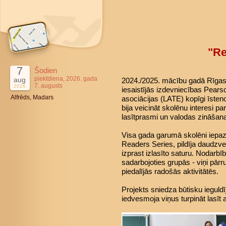
"Re
7
Šodien
piektdiena, 2026. gada
aug
2024./2025. mācību gadā Rīgas 4
7. augusts
2026
iesaistījās izdevniecības Pears
Alfrēds, Madars
asociācijas (LATE) kopīgi īsteno
bija veicināt skolēnu interesi pa
lasītprasmi un valodas zināšan
Visa gada garumā skolēni iepaz
Readers Series, pildīja daudzve
izprast izlasīto saturu. Nodarbī
sadarbojoties grupās - viņi pārr
piedalījās radošās aktivitātēs.
Projekts sniedza būtisku ieguld
iedvesmoja viņus turpināt lasīt 