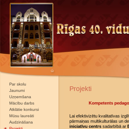
Par skolu
Projekti
Jaunumi
Uzņemšana
Kompetents pedagog
Mācību darbs
Atklātie konkursi
Mūsu laureāti
Lai efektivizētu kvalitatīvas izglī
pārmaiņas multikulturālas un de
Audzināšana
iniciatīvu centrs
sadarbībā ar
Projekti