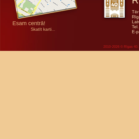
R
Tēr
Rīg
Lat
Esam centrā!
Tel
Skatīt karti...
E-p
2010-2026 © Rīgas 40. 