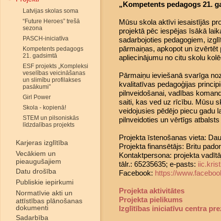
„Kompetents pedagogs 21. ga
Latvijas skolas soma
“Future Heroes” trešā
Mūsu skola aktīvi iesaistījās pr
sezona
projektā pēc iespējas īsākā laika
PASCH-iniciatīva
sadarbojoties pedagogiem, izglī
pārmaiņas, apkopot un izvērtēt p
Kompetents pedagogs
21. gadsimtā
apliecinājumu no citu skolu kol
ESF projekts „Kompleksi
veselības veicināšanas
Pārmaiņu ieviešanā svarīga noz
un slimību profilakses
kvalitatīvas pedagoģijas princ
pasākumi”
pilnveidošanai, vadības komand
Girl Power
saiti, kas ved uz rīcību. Mūsu 
Skola - kopienā!
veidojusies pēdējo piecu gadu la
STEM un pilsoniskās
pilnveidoties un vērtīgs atbalsts 
līdzdalības projekts
Projekta īstenošanas vieta: Dau
Karjeras izglītība
Projekta finansētājs: Britu pado
Vecākiem un
Kontaktpersona: projekta vadītāj
pieaugušajiem
tālr.: 65235635; e-pasts:
iic.kr
Datu drošība
Facebook:
https://www.faceboo
Publiskie iepirkumi
Projekta aktivitātes
Normatīvie akti un
Projekta pielikums
attīstības plānošanas
dokumenti
Izglītības iniciatīvu centra pr
Sadarbība