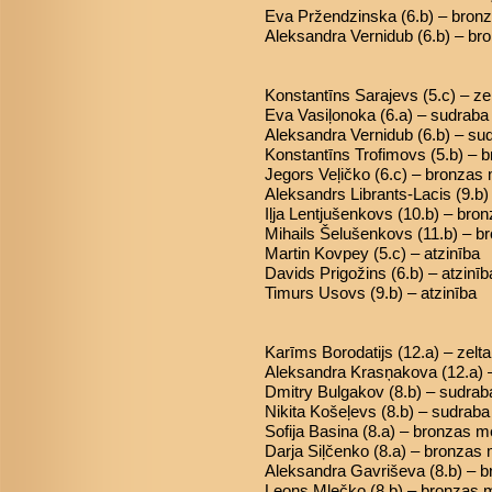
Eva Pržendzinska (6.b) – bron
Aleksandra Vernidub (6.b) – b
Konstantīns Sarajevs (5.c) – ze
Eva Vasiļonoka (6.a) – sudrab
Aleksandra Vernidub (6.b) – s
Konstantīns Trofimovs (5.b) – 
Jegors Veļičko (6.c) – bronzas
Aleksandrs Librants-Lacis (9.b
Iļja Lentjušenkovs (10.b) – bro
Mihails Šelušenkovs (11.b) – 
Martin Kovpey (5.c) – atzinība
Davids Prigožins (6.b) – atzinīb
Timurs Usovs (9.b) – atzinība
Karīms Borodatijs (12.a) – zelt
Aleksandra Krasņakova (12.a) 
Dmitry Bulgakov (8.b) – sudra
Nikita Košeļevs (8.b) – sudrab
Sofija Basina (8.a) – bronzas m
Darja Siļčenko (8.a) – bronzas
Aleksandra Gavriševa (8.b) – 
Leons Mļečko (8.b) – bronzas 