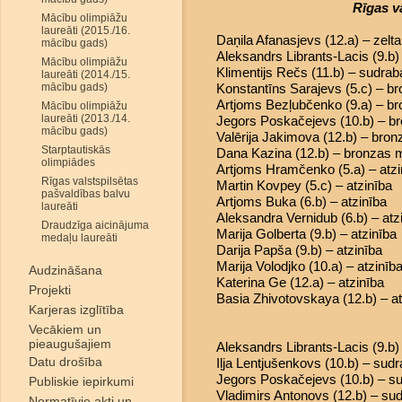
Rīgas v
Mācību olimpiāžu
laureāti (2015./16.
Daņila Afanasjevs (12.a) – zelt
mācību gads)
Aleksandrs Librants-Lacis (9.b
Mācību olimpiāžu
Klimentijs Rečs (11.b) – sudra
laureāti (2014./15.
mācību gads)
Konstantīns Sarajevs (5.c) – b
Artjoms Bezļubčenko (9.a) – b
Mācību olimpiāžu
laureāti (2013./14.
Jegors Poskačejevs (10.b) – b
mācību gads)
Valērija Jakimova (12.b) – bro
Starptautiskās
Dana Kazina (12.b) – bronzas 
olimpiādes
Artjoms Hramčenko (5.a) – atzi
Rīgas valstspilsētas
Martin Kovpey (5.c) – atzinība
pašvaldības balvu
Artjoms Buka (6.b) – atzinība
laureāti
Aleksandra Vernidub (6.b) – atz
Draudzīga aicinājuma
Marija Golberta (9.b) – atzinība
medaļu laureāti
Darija Papša (9.b) – atzinība
Marija Volodjko (10.a) – atzinīb
Audzināšana
Katerina Ge (12.a) – atzinība
Projekti
Basia Zhivotovskaya (12.b) – at
Karjeras izglītība
Vecākiem un
pieaugušajiem
Aleksandrs Librants-Lacis (9.b
Datu drošība
Iļja Lentjušenkovs (10.b) – sud
Jegors Poskačejevs (10.b) – s
Publiskie iepirkumi
Vladimirs Antonovs (12.b) – su
Normatīvie akti un