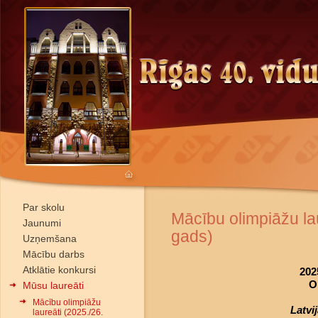
Par skolu
Mācību olimpiāžu la
Jaunumi
gads)
Uzņemšana
Mācību darbs
Atklātie konkursi
202
O
Mūsu laureāti
Mācību olimpiāžu
Latvi
laureāti (2025./26.