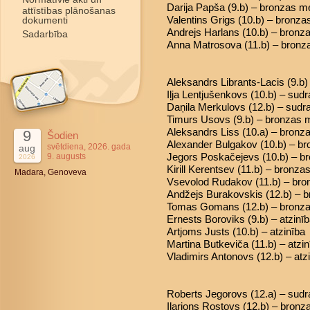
Darija Papša (9.b) – bronzas m
attīstības plānošanas
Valentins Grigs (10.b) – bronz
dokumenti
Andrejs Harlans (10.b) – bronz
Sadarbība
Anna Matrosova (11.b) – bronz
Aleksandrs Librants-Lacis (9.b)
Iļja Lentjušenkovs (10.b) – sud
Daņila Merkulovs (12.b) – sud
Timurs Usovs (9.b) – bronzas 
Aleksandrs Liss (10.a) – bronz
9
Šodien
Alexander Bulgakov (10.b) – b
svētdiena, 2026. gada
aug
Jegors Poskačejevs (10.b) – b
9. augusts
2026
Kirill Kerentsev (11.b) – bronz
Madara, Genoveva
Vsevolod Rudakov (11.b) – br
Andžejs Burakovskis (12.b) – 
Tomas Gomans (12.b) – bronz
Ernests Boroviks (9.b) – atzinī
Artjoms Justs (10.b) – atzinība
Martina Butkeviča (11.b) – atzin
Vladimirs Antonovs (12.b) – atz
Roberts Jegorovs (12.a) – sud
Ilarions Rostovs (12.b) – bron