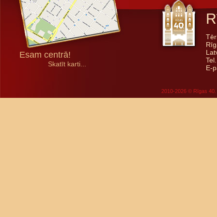
R
Tēr
Rīg
Lat
Esam centrā!
Tel
Skatīt karti...
E-p
2010-2026 © Rīgas 40. 