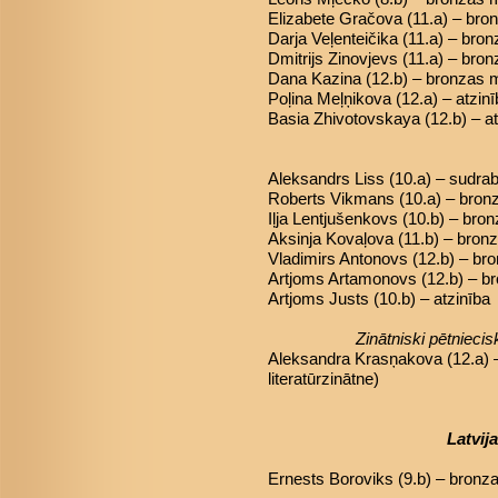
Elizabete Gračova (11.a) – br
Darja Veļenteičika (11.a) – bro
Dmitrijs Zinovjevs (11.a) – bro
Dana Kazina (12.b) – bronzas 
Poļina Meļņikova (12.a) – atzin
Basia Zhivotovskaya (12.b) – at
Aleksandrs Liss (10.a) – sudra
Roberts Vikmans (10.a) – bron
Iļja Lentjušenkovs (10.b) – bro
Aksinja Kovaļova (11.b) – bron
Vladimirs Antonovs (12.b) – br
Artjoms Artamonovs (12.b) – b
Artjoms Justs (10.b) – atzinība
Zinātniski pētniec
Aleksandra Krasņakova (12.a) 
literatūrzinātne)
Latvij
Ernests Boroviks (9.b) – bronz