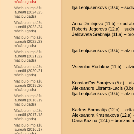
mācību gads)
Iļja Lentjušenkovs (10.b) – sud
Mācību olimpiāžu
laureāti (2024./25.
mācību gads)
Mācību olimpiāžu
Anna Dmitrijeva (11.b) – sudra
laureāti (2023./24.
Roberts Jegorovs (12.a) – sud
mācību gads)
Jelizaveta Srebnaja (11.a) – b
Mācību olimpiāžu
laureāti (2022./23.
mācību gads)
Iļja Lentjušenkovs (10.b) – atzi
Mācību olimpiāžu
laureāti (2021./22.
mācību gads)
Vsevolod Rudakov (11.b) – atzi
Mācību olimpiāžu
laureāti (2020./21.
mācību gads)
Mācību olimpiāžu
Konstantīns Sarajevs (5.c) – at
laureāti (2019./20.
Aleksandrs Librants-Lacis (9.b) 
mācību gads)
Iļja Lentjušenkovs (10.b) – atzi
Mācību olimpiāžu
laureāti (2018./19.
mācību gads)
Karīms Borodatijs (12.a) – zelt
Mācību olimpiāžu
Aleksandra Krasņakova (12.a) 
laureāti (2017./18.
mācību gads)
Dana Kazina (12.b) – bronzas 
Mācību olimpiāžu
laureāti (2016./17.
mācību gads)