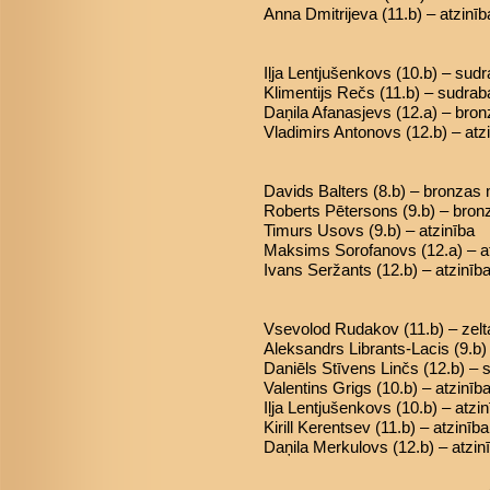
Anna Dmitrijeva (11.b) – atzinīb
Iļja Lentjušenkovs (10.b) – sud
Klimentijs Rečs (11.b) – sudra
Daņila Afanasjevs (12.a) – bro
Vladimirs Antonovs (12.b) – atz
Davids Balters (8.b) – bronzas
Roberts Pētersons (9.b) – bro
Timurs Usovs (9.b) – atzinība
Maksims Sorofanovs (12.a) – a
Ivans Seržants (12.b) – atzinīb
Vsevolod Rudakov (11.b) – zel
Aleksandrs Librants-Lacis (9.b
Daniēls Stīvens Linčs (12.b) –
Valentins Grigs (10.b) – atzinīb
Iļja Lentjušenkovs (10.b) – atzi
Kirill Kerentsev (11.b) – atzinība
Daņila Merkulovs (12.b) – atzin