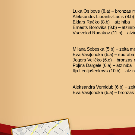
Luka Osipovs (8.a) – bronzas 
Aleksandrs Librants-Lacis (9.b
Eldars Račko (8.b) – atzinība
Ernests Boroviks (9.b) – atzinī
Vsevolod Rudakov (11.b) – atzi
Milana Sobeska (5.b) – zelta m
Eva Vasiļonoka (6.a) – sudrab
Jegors Veļičko (6.c) – bronzas
Poļina Dargele (6.a) – atzinība
Iļja Lentjušenkovs (10.b) – atzi
Aleksandra Vernidub (6.b) – ze
Eva Vasiļonoka (6.a) – bronza