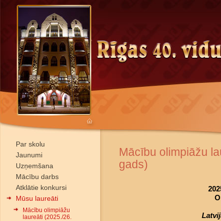
Par skolu
Mācību olimpiāžu la
Jaunumi
gads)
Uzņemšana
Mācību darbs
Atklātie konkursi
202
O
Mūsu laureāti
Mācību olimpiāžu
Latvi
laureāti (2025./26.