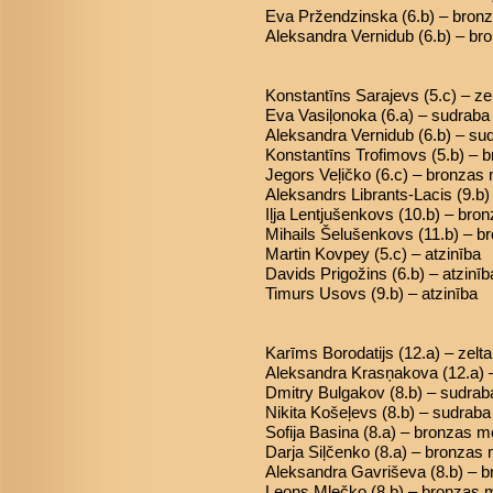
Eva Pržendzinska (6.b) – bron
Aleksandra Vernidub (6.b) – b
Konstantīns Sarajevs (5.c) – ze
Eva Vasiļonoka (6.a) – sudrab
Aleksandra Vernidub (6.b) – s
Konstantīns Trofimovs (5.b) – 
Jegors Veļičko (6.c) – bronzas
Aleksandrs Librants-Lacis (9.b
Iļja Lentjušenkovs (10.b) – bro
Mihails Šelušenkovs (11.b) – 
Martin Kovpey (5.c) – atzinība
Davids Prigožins (6.b) – atzinīb
Timurs Usovs (9.b) – atzinība
Karīms Borodatijs (12.a) – zelt
Aleksandra Krasņakova (12.a) 
Dmitry Bulgakov (8.b) – sudra
Nikita Košeļevs (8.b) – sudrab
Sofija Basina (8.a) – bronzas m
Darja Siļčenko (8.a) – bronzas
Aleksandra Gavriševa (8.b) – 
Leons Mļečko (8.b) – bronzas 