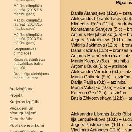
Rīgas v
Mācību olimpiāžu
laureāti (2015./16.
Daņila Afanasjevs (12.a) – zelt
mācību gads)
Aleksandrs Librants-Lacis (9.b
Mācību olimpiāžu
Klimentijs Rečs (11.b) – sudra
laureāti (2014./15.
mācību gads)
Konstantīns Sarajevs (5.c) – b
Artjoms Bezļubčenko (9.a) – b
Mācību olimpiāžu
laureāti (2013./14.
Jegors Poskačejevs (10.b) – b
mācību gads)
Valērija Jakimova (12.b) – bro
Starptautiskās
Dana Kazina (12.b) – bronzas 
olimpiādes
Artjoms Hramčenko (5.a) – atzi
Rīgas valstspilsētas
Martin Kovpey (5.c) – atzinība
pašvaldības balvu
Artjoms Buka (6.b) – atzinība
laureāti
Aleksandra Vernidub (6.b) – atz
Draudzīga aicinājuma
Marija Golberta (9.b) – atzinība
medaļu laureāti
Darija Papša (9.b) – atzinība
Marija Volodjko (10.a) – atzinīb
Audzināšana
Katerina Ge (12.a) – atzinība
Projekti
Basia Zhivotovskaya (12.b) – at
Karjeras izglītība
Vecākiem un
pieaugušajiem
Aleksandrs Librants-Lacis (9.b
Datu drošība
Iļja Lentjušenkovs (10.b) – sud
Jegors Poskačejevs (10.b) – s
Publiskie iepirkumi
Vladimirs Antonovs (12.b) – su
Normatīvie akti un