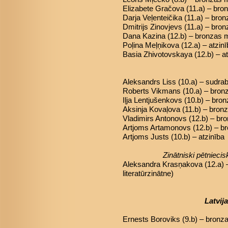
Elizabete Gračova (11.a) – br
Darja Veļenteičika (11.a) – bro
Dmitrijs Zinovjevs (11.a) – bro
Dana Kazina (12.b) – bronzas 
Poļina Meļņikova (12.a) – atzin
Basia Zhivotovskaya (12.b) – at
Aleksandrs Liss (10.a) – sudra
Roberts Vikmans (10.a) – bron
Iļja Lentjušenkovs (10.b) – bro
Aksinja Kovaļova (11.b) – bron
Vladimirs Antonovs (12.b) – br
Artjoms Artamonovs (12.b) – b
Artjoms Justs (10.b) – atzinība
Zinātniski pētniec
Aleksandra Krasņakova (12.a) 
literatūrzinātne)
Latvij
Ernests Boroviks (9.b) – bronz