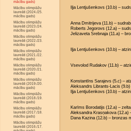
mācību gads)
Iļja Lentjušenkovs (10.b) – sud
Mācību olimpiāžu
laureāti (2024./25.
mācību gads)
Mācību olimpiāžu
Anna Dmitrijeva (11.b) – sudra
laureāti (2023./24.
Roberts Jegorovs (12.a) – sud
mācību gads)
Jelizaveta Srebnaja (11.a) – b
Mācību olimpiāžu
laureāti (2022./23.
mācību gads)
Iļja Lentjušenkovs (10.b) – atzi
Mācību olimpiāžu
laureāti (2021./22.
mācību gads)
Vsevolod Rudakov (11.b) – atzi
Mācību olimpiāžu
laureāti (2020./21.
mācību gads)
Mācību olimpiāžu
Konstantīns Sarajevs (5.c) – at
laureāti (2019./20.
Aleksandrs Librants-Lacis (9.b) 
mācību gads)
Iļja Lentjušenkovs (10.b) – atzi
Mācību olimpiāžu
laureāti (2018./19.
mācību gads)
Karīms Borodatijs (12.a) – zelt
Mācību olimpiāžu
Aleksandra Krasņakova (12.a) 
laureāti (2017./18.
mācību gads)
Dana Kazina (12.b) – bronzas 
Mācību olimpiāžu
laureāti (2016./17.
mācību gads)