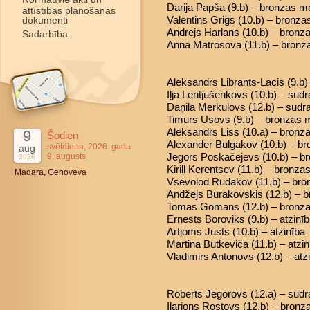
Darija Papša (9.b) – bronzas m
attīstības plānošanas
Valentins Grigs (10.b) – bronz
dokumenti
Andrejs Harlans (10.b) – bronz
Sadarbība
Anna Matrosova (11.b) – bronz
Aleksandrs Librants-Lacis (9.b)
Iļja Lentjušenkovs (10.b) – sud
Daņila Merkulovs (12.b) – sud
Timurs Usovs (9.b) – bronzas 
Aleksandrs Liss (10.a) – bronz
9
Šodien
Alexander Bulgakov (10.b) – b
svētdiena, 2026. gada
aug
Jegors Poskačejevs (10.b) – b
9. augusts
2026
Kirill Kerentsev (11.b) – bronz
Madara, Genoveva
Vsevolod Rudakov (11.b) – br
Andžejs Burakovskis (12.b) – 
Tomas Gomans (12.b) – bronz
Ernests Boroviks (9.b) – atzinī
Artjoms Justs (10.b) – atzinība
Martina Butkeviča (11.b) – atzin
Vladimirs Antonovs (12.b) – atz
Roberts Jegorovs (12.a) – sud
Ilarions Rostovs (12.b) – bron