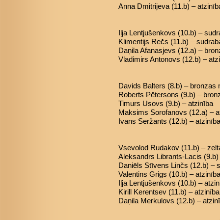
Anna Dmitrijeva (11.b) – atzinīb
Iļja Lentjušenkovs (10.b) – sud
Klimentijs Rečs (11.b) – sudra
Daņila Afanasjevs (12.a) – bro
Vladimirs Antonovs (12.b) – atz
Davids Balters (8.b) – bronzas
Roberts Pētersons (9.b) – bro
Timurs Usovs (9.b) – atzinība
Maksims Sorofanovs (12.a) – a
Ivans Seržants (12.b) – atzinīb
Vsevolod Rudakov (11.b) – zel
Aleksandrs Librants-Lacis (9.b
Daniēls Stīvens Linčs (12.b) –
Valentins Grigs (10.b) – atzinīb
Iļja Lentjušenkovs (10.b) – atzi
Kirill Kerentsev (11.b) – atzinība
Daņila Merkulovs (12.b) – atzin