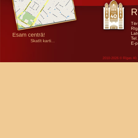
R
Tēr
Rīg
Lat
Esam centrā!
Tel
Skatīt karti...
E-p
2010-2026 © Rīgas 40. 