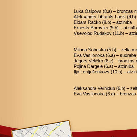
Luka Osipovs (8.a) – bronzas 
Aleksandrs Librants-Lacis (9.b
Eldars Račko (8.b) – atzinība
Ernests Boroviks (9.b) – atzinī
Vsevolod Rudakov (11.b) – atzi
Milana Sobeska (5.b) – zelta m
Eva Vasiļonoka (6.a) – sudrab
Jegors Veļičko (6.c) – bronzas
Poļina Dargele (6.a) – atzinība
Iļja Lentjušenkovs (10.b) – atzi
Aleksandra Vernidub (6.b) – ze
Eva Vasiļonoka (6.a) – bronza