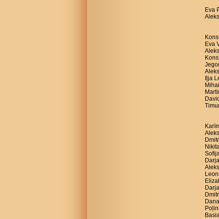
Eva 
Aleks
Konst
Eva V
Alek
Konst
Jegor
Aleks
Iļja 
Mihai
Marti
David
Timur
Karīm
Aleks
Dmitr
Nikit
Sofij
Darja
Aleks
Leon
Eliza
Darja
Dmitr
Dana
Poļin
Basia