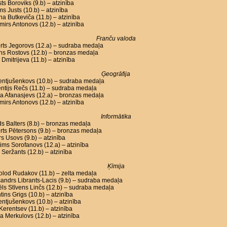
ts Boroviks (9.b) – atzinība
ms Justs (10.b) – atzinība
na Butkeviča (11.b) – atzinība
mirs Antonovs (12.b) – atzinība
Franču valoda
rts Jegorovs (12.a) – sudraba medaļa
ons Rostovs (12.b) – bronzas medaļa
Dmitrijeva (11.b) – atzinība
Ģeogrāfija
Lentjušenkovs (10.b) – sudraba medaļa
ntijs Rečs (11.b) – sudraba medaļa
a Afanasjevs (12.a) – bronzas medaļa
mirs Antonovs (12.b) – atzinība
Informātika
s Balters (8.b) – bronzas medaļa
ts Pētersons (9.b) – bronzas medaļa
s Usovs (9.b) – atzinība
ms Sorofanovs (12.a) – atzinība
 Seržants (12.b) – atzinība
Ķīmija
lod Rudakov (11.b) – zelta medaļa
andrs Librants-Lacis (9.b) – sudraba medaļa
ls Stīvens Linčs (12.b) – sudraba medaļa
tins Grigs (10.b) – atzinība
Lentjušenkovs (10.b) – atzinība
l Kerentsev (11.b) – atzinība
a Merkulovs (12.b) – atzinība