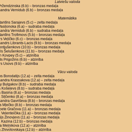
Latviešu valoda
Pržendzinska (6.b) – bronzas medaļa
andra Vernidub (6.b) – bronzas medaļa
Matemātika
antīns Sarajevs (5.c) – zelta medaļa
asiļonoka (6.a) – sudraba medaļa
sandra Vernidub (6.b) – sudraba medaļa
antīns Trofimovs (5.b) – bronzas medaļa
s Veļičko (6.c) – bronzas medaļa
andrs Librants-Lacis (9.b) – bronzas medaļa
Lentjušenkovs (10.b) – bronzas medaļa
ls Šelušenkovs (11.b) – bronzas medaļa
n Kovpey (5.c) – atzinība
s Prigožins (6.b) – atzinība
s Usovs (9.b) – atzinība
Vācu valoda
s Borodatijs (12.a) – zelta medaļa
andra Krasņakova (12.a) – zelta medaļa
y Bulgakov (8.b) – sudraba medaļa
a Košeļevs (8.b) – sudraba medaļa
a Basina (8.a) – bronzas medaļa
 Siļčenko (8.a) – bronzas medaļa
andra Gavriševa (8.b) – bronzas medaļa
s Mļečko (8.b) – bronzas medaļa
bete Gračova (11.a) – bronzas medaļa
 Veļenteičika (11.a) – bronzas medaļa
ijs Zinovjevs (11.a) – bronzas medaļa
 Kazina (12.b) – bronzas medaļa
a Meļņikova (12.a) – atzinība
 Zhivotovskaya (12.b) – atzinība