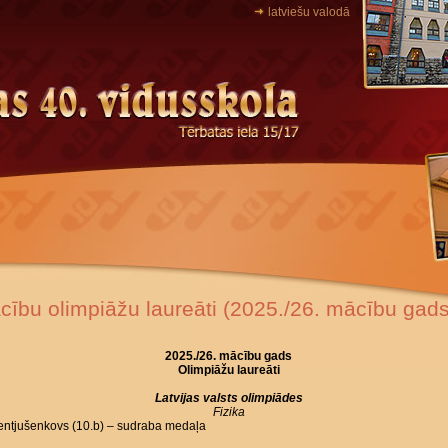
latviešu valodā
cību olimpiāžu laureāti (2025./26. mācību gads
2025.
/26. mācību gads
Olimpiāžu laureāti
Latvijas valsts olimpiādes
Fizika
Lentjušenkovs (10.b) – sudraba medaļa