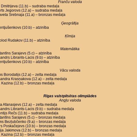
Franču valoda
Dmitrijeva (11.b) – sudraba medaļa
rts Jegorovs (12.a) – sudraba medaļa
aveta Srebnaja (11.a) – bronzas medaļa
Ģeogrāfija
Lentjušenkovs (10.b) – atzinība
Ķīmija
lod Rudakov (11.b) – atzinība
Matemātika
antīns Sarajevs (5.c) – atzinība
andrs Librants-Lacis (9.b) – atzinība
Lentjušenkovs (10.b) – atzinība
Vācu valoda
s Borodatijs (12.a) – zelta medaļa
andra Krasņakova (12.a) – zelta medaļa
 Kazina (12.b) – bronzas medaļa
Rīgas valstpilsētas olimpiādes
Angļu valoda
a Afanasjevs (12.a) – zelta medaļa
andrs Librants-Lacis (9.b) – sudraba medaļa
ntijs Rečs (11.b) – sudraba medaļa
antīns Sarajevs (5.c) – bronzas medaļa
oms Bezļubčenko (9.a) – bronzas medaļa
rs Poskačejevs (10.b) – bronzas medaļa
ija Jakimova (12.b) – bronzas medaļa
 Kazina (12.b) – bronzas medaļa