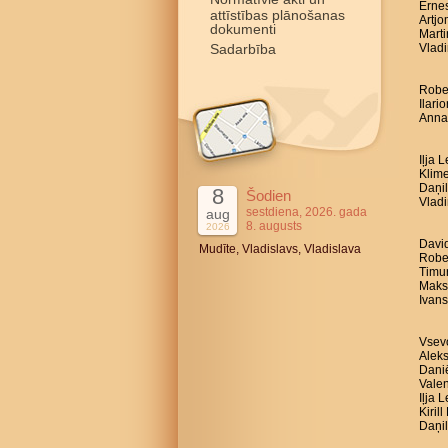
Ernes
attīstības plānošanas
Artjo
dokumenti
Marti
Sadarbība
Vladi
Robe
Ilari
Anna 
Iļja 
Klime
Daņil
8
Šodien
Vladi
sestdiena, 2026. gada
aug
8. augusts
2026
David
Mudīte, Vladislavs, Vladislava
Rober
Timur
Maksi
Ivans
Vsevo
Aleks
Daniē
Valen
Iļja 
Kiril
Daņil