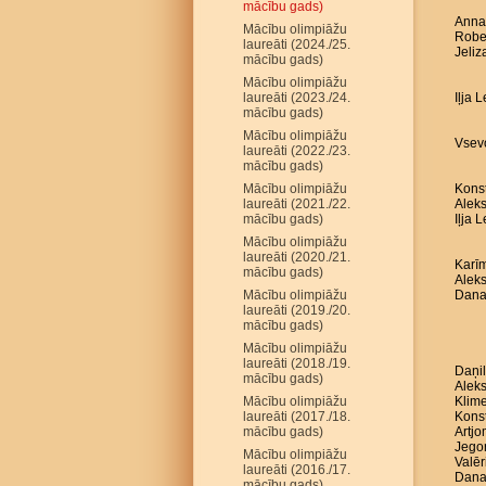
mācību gads)
Anna 
Mācību olimpiāžu
Robe
laureāti (2024./25.
Jeliz
mācību gads)
Mācību olimpiāžu
laureāti (2023./24.
Iļja 
mācību gads)
Mācību olimpiāžu
Vsevo
laureāti (2022./23.
mācību gads)
Mācību olimpiāžu
Konst
laureāti (2021./22.
Aleks
mācību gads)
Iļja 
Mācību olimpiāžu
laureāti (2020./21.
Karīm
mācību gads)
Aleks
Mācību olimpiāžu
Dana
laureāti (2019./20.
mācību gads)
Mācību olimpiāžu
laureāti (2018./19.
Daņil
mācību gads)
Aleks
Mācību olimpiāžu
Klime
laureāti (2017./18.
Konst
mācību gads)
Artj
Jego
Mācību olimpiāžu
Valēr
laureāti (2016./17.
Dana
mācību gads)