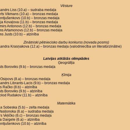
Vēsture
andrs Liss (10.a) – sudraba medaļa
rts Vikmans (10.a) – bronzas medaļa
Lentjušenkovs (10.b) – bronzas medaļa
ja Kovaļova (11.b) – bronzas medaļa
mirs Antonovs (12.b) – bronzas medaļa
oms Artamonovs (12.b) – bronzas medaļa
ms Justs (10.b) – atzinība
Zinātniski pētniecisko darbu konkurss (novada posms)
andra Krasņakova (12.a) – bronzas medaļa (valodniecība un literatūrzinātne)
Latvijas atklātās olimpiādes
Ģeogrāfija
ts Boroviks (9.b) – bronzas medaļa
Ķīmija
Osipovs (8.a) – bronzas medaļa
andrs Librants-Lacis (9.b) – bronzas medaļa
s Račko (8.b) – atzinība
ts Boroviks (9.b) – atzinība
lod Rudakov (11.b) – atzinība
Matemātika
a Sobeska (5.b) – zelta medaļa
asiļonoka (6.a) – sudraba medaļa
s Veļičko (6.c) – bronzas medaļa
a Dargele (6.a) – atzinība
Lentjušenkovs (10.b) – atzinība