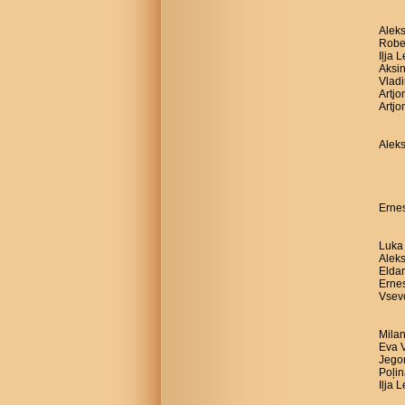
Aleks
Robe
Iļja 
Aksin
Vladi
Artj
Artjo
Aleks
Ernes
Luka 
Aleks
Eldar
Ernes
Vsevo
Milan
Eva V
Jegor
Poļin
Iļja 