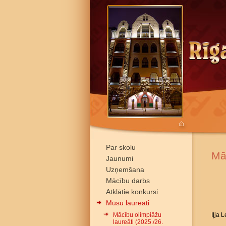
Par skolu
Mā
Jaunumi
Uzņemšana
Mācību darbs
Atklātie konkursi
Mūsu laureāti
Mācību olimpiāžu
Iļja 
laureāti (2025./26.