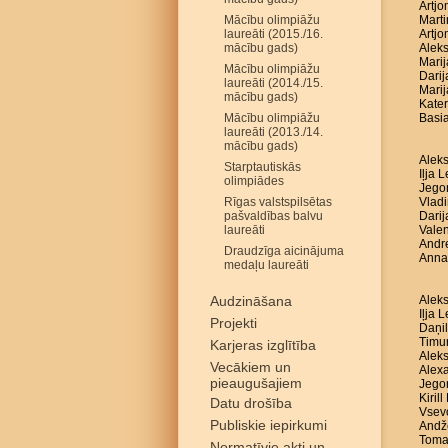
Artjo
Mācību olimpiāžu
Marti
laureāti (2015./16.
Artjo
mācību gads)
Aleks
Marij
Mācību olimpiāžu
Darij
laureāti (2014./15.
Marij
mācību gads)
Kater
Mācību olimpiāžu
Basia
laureāti (2013./14.
mācību gads)
Aleks
Starptautiskās
Iļja 
olimpiādes
Jego
Rīgas valstspilsētas
Vladi
pašvaldības balvu
Darij
laureāti
Valen
Andre
Draudzīga aicinājuma
Anna
medaļu laureāti
Audzināšana
Aleks
Iļja 
Projekti
Daņil
Timur
Karjeras izglītība
Aleks
Vecākiem un
Alex
pieaugušajiem
Jego
Kiril
Datu drošība
Vsev
Publiskie iepirkumi
Andže
Toma
Normatīvie akti un