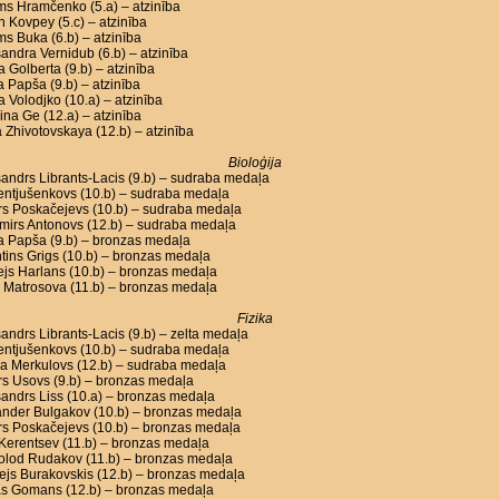
ms Hramčenko (5.a) – atzinība
n Kovpey (5.c) – atzinība
ms Buka (6.b) – atzinība
andra Vernidub (6.b) – atzinība
a Golberta (9.b) – atzinība
a Papša (9.b) – atzinība
a Volodjko (10.a) – atzinība
ina Ge (12.a) – atzinība
 Zhivotovskaya (12.b) – atzinība
Bioloģija
andrs Librants-Lacis (9.b) – sudraba medaļa
Lentjušenkovs (10.b) – sudraba medaļa
rs Poskačejevs (10.b) – sudraba medaļa
mirs Antonovs (12.b) – sudraba medaļa
a Papša (9.b) – bronzas medaļa
tins Grigs (10.b) – bronzas medaļa
js Harlans (10.b) – bronzas medaļa
 Matrosova (11.b) – bronzas medaļa
Fizika
andrs Librants-Lacis (9.b) – zelta medaļa
Lentjušenkovs (10.b) – sudraba medaļa
a Merkulovs (12.b) – sudraba medaļa
s Usovs (9.b) – bronzas medaļa
andrs Liss (10.a) – bronzas medaļa
ander Bulgakov (10.b) – bronzas medaļa
rs Poskačejevs (10.b) – bronzas medaļa
l Kerentsev (11.b) – bronzas medaļa
olod Rudakov (11.b) – bronzas medaļa
js Burakovskis (12.b) – bronzas medaļa
s Gomans (12.b) – bronzas medaļa