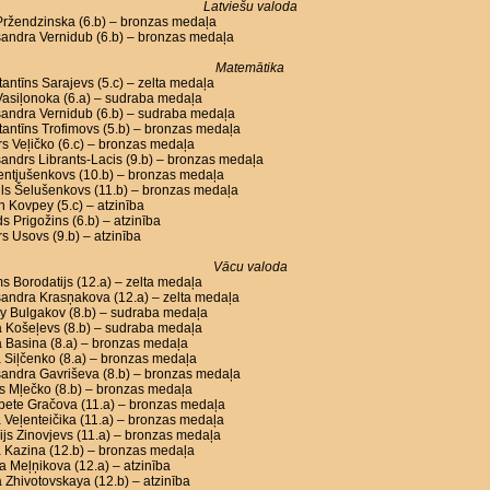
Latviešu valoda
Pržendzinska (6.b) – bronzas medaļa
andra Vernidub (6.b) – bronzas medaļa
Matemātika
antīns Sarajevs (5.c) – zelta medaļa
asiļonoka (6.a) – sudraba medaļa
sandra Vernidub (6.b) – sudraba medaļa
antīns Trofimovs (5.b) – bronzas medaļa
s Veļičko (6.c) – bronzas medaļa
andrs Librants-Lacis (9.b) – bronzas medaļa
Lentjušenkovs (10.b) – bronzas medaļa
ls Šelušenkovs (11.b) – bronzas medaļa
n Kovpey (5.c) – atzinība
s Prigožins (6.b) – atzinība
s Usovs (9.b) – atzinība
Vācu valoda
s Borodatijs (12.a) – zelta medaļa
andra Krasņakova (12.a) – zelta medaļa
y Bulgakov (8.b) – sudraba medaļa
a Košeļevs (8.b) – sudraba medaļa
a Basina (8.a) – bronzas medaļa
 Siļčenko (8.a) – bronzas medaļa
andra Gavriševa (8.b) – bronzas medaļa
s Mļečko (8.b) – bronzas medaļa
bete Gračova (11.a) – bronzas medaļa
 Veļenteičika (11.a) – bronzas medaļa
ijs Zinovjevs (11.a) – bronzas medaļa
 Kazina (12.b) – bronzas medaļa
a Meļņikova (12.a) – atzinība
 Zhivotovskaya (12.b) – atzinība