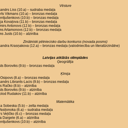
Vēsture
andrs Liss (10.a) – sudraba medaļa
rts Vikmans (10.a) – bronzas medaļa
Lentjušenkovs (10.b) – bronzas medaļa
ja Kovaļova (11.b) – bronzas medaļa
mirs Antonovs (12.b) – bronzas medaļa
oms Artamonovs (12.b) – bronzas medaļa
ms Justs (10.b) – atzinība
Zinātniski pētniecisko darbu konkurss (novada posms)
andra Krasņakova (12.a) – bronzas medaļa (valodniecība un literatūrzinātne)
Latvijas atklātās olimpiādes
Ģeogrāfija
ts Boroviks (9.b) – bronzas medaļa
Ķīmija
Osipovs (8.a) – bronzas medaļa
andrs Librants-Lacis (9.b) – bronzas medaļa
s Račko (8.b) – atzinība
ts Boroviks (9.b) – atzinība
lod Rudakov (11.b) – atzinība
Matemātika
a Sobeska (5.b) – zelta medaļa
asiļonoka (6.a) – sudraba medaļa
s Veļičko (6.c) – bronzas medaļa
a Dargele (6.a) – atzinība
Lentjušenkovs (10.b) – atzinība