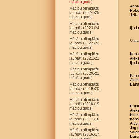
mācību gads)
Anna 
Mācību olimpiāžu
Robe
laureāti (2024./25.
Jeliz
mācību gads)
Mācību olimpiāžu
laureāti (2023./24.
Iļja 
mācību gads)
Mācību olimpiāžu
Vsevo
laureāti (2022./23.
mācību gads)
Mācību olimpiāžu
Konst
laureāti (2021./22.
Aleks
mācību gads)
Iļja 
Mācību olimpiāžu
laureāti (2020./21.
Karīm
mācību gads)
Aleks
Mācību olimpiāžu
Dana
laureāti (2019./20.
mācību gads)
Mācību olimpiāžu
laureāti (2018./19.
Daņil
mācību gads)
Aleks
Mācību olimpiāžu
Klime
laureāti (2017./18.
Konst
mācību gads)
Artj
Jego
Mācību olimpiāžu
Valēr
laureāti (2016./17.
Dana
mācību gads)