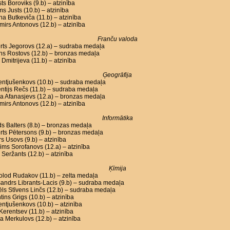
ts Boroviks (9.b) – atzinība
ms Justs (10.b) – atzinība
na Butkeviča (11.b) – atzinība
mirs Antonovs (12.b) – atzinība
Franču valoda
rts Jegorovs (12.a) – sudraba medaļa
ons Rostovs (12.b) – bronzas medaļa
Dmitrijeva (11.b) – atzinība
Ģeogrāfija
Lentjušenkovs (10.b) – sudraba medaļa
ntijs Rečs (11.b) – sudraba medaļa
a Afanasjevs (12.a) – bronzas medaļa
mirs Antonovs (12.b) – atzinība
Informātika
s Balters (8.b) – bronzas medaļa
ts Pētersons (9.b) – bronzas medaļa
s Usovs (9.b) – atzinība
ms Sorofanovs (12.a) – atzinība
 Seržants (12.b) – atzinība
Ķīmija
lod Rudakov (11.b) – zelta medaļa
andrs Librants-Lacis (9.b) – sudraba medaļa
ls Stīvens Linčs (12.b) – sudraba medaļa
tins Grigs (10.b) – atzinība
Lentjušenkovs (10.b) – atzinība
l Kerentsev (11.b) – atzinība
a Merkulovs (12.b) – atzinība