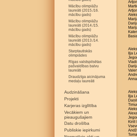
Artjo
Mācību olimpiāžu
Marti
laureāti (2015./16.
Artjo
mācību gads)
Aleks
Marij
Mācību olimpiāžu
Darij
laureāti (2014./15.
Marij
mācību gads)
Kater
Mācību olimpiāžu
Basia
laureāti (2013./14.
mācību gads)
Aleks
Starptautiskās
Iļja 
olimpiādes
Jego
Rīgas valstspilsētas
Vladi
pašvaldības balvu
Darij
laureāti
Valen
Andre
Draudzīga aicinājuma
Anna
medaļu laureāti
Audzināšana
Aleks
Iļja 
Projekti
Daņil
Timur
Karjeras izglītība
Aleks
Vecākiem un
Alex
pieaugušajiem
Jego
Kiril
Datu drošība
Vsev
Publiskie iepirkumi
Andže
Toma
Normatīvie akti un