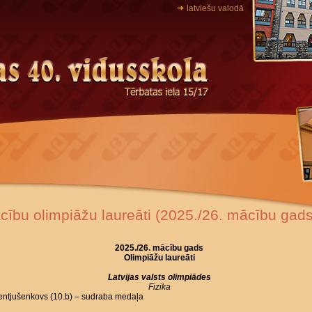
latviešu valodā
cību olimpiāžu laureāti (2025./26. mācību gads
2025.
/26. mācību gads
Olimpiāžu laureāti
Latvijas valsts olimpiādes
Fizika
Lentjušenkovs (10.b) – sudraba medaļa