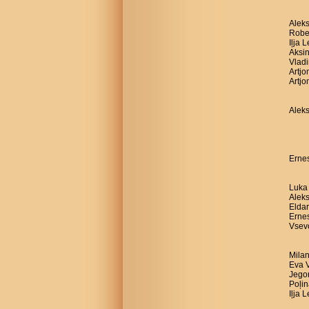
Aleks
Robe
Iļja 
Aksin
Vladi
Artj
Artjo
Aleks
Ernes
Luka 
Aleks
Eldar
Ernes
Vsevo
Milan
Eva V
Jegor
Poļin
Iļja 