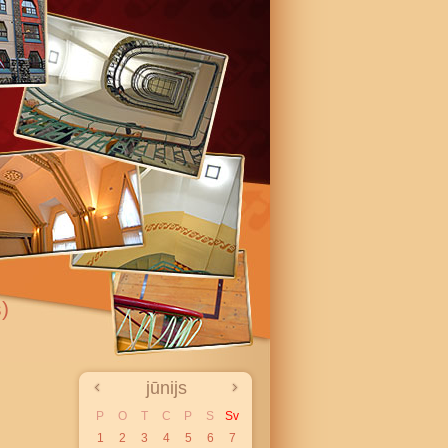
)
jūnijs
P
O
T
C
P
S
Sv
1
2
3
4
5
6
7