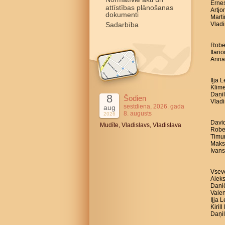
Ernes
attīstības plānošanas
Artjo
dokumenti
Marti
Sadarbība
Vladi
Robe
Ilari
Anna 
Iļja 
Klime
Daņil
8
Šodien
Vladi
sestdiena, 2026. gada
aug
8. augusts
2026
David
Mudīte, Vladislavs, Vladislava
Rober
Timur
Maksi
Ivans
Vsevo
Aleks
Daniē
Valen
Iļja 
Kiril
Daņil