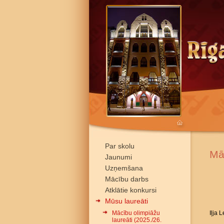
Par skolu
Mā
Jaunumi
Uzņemšana
Mācību darbs
Atklātie konkursi
Mūsu laureāti
Mācību olimpiāžu
Iļja 
laureāti (2025./26.