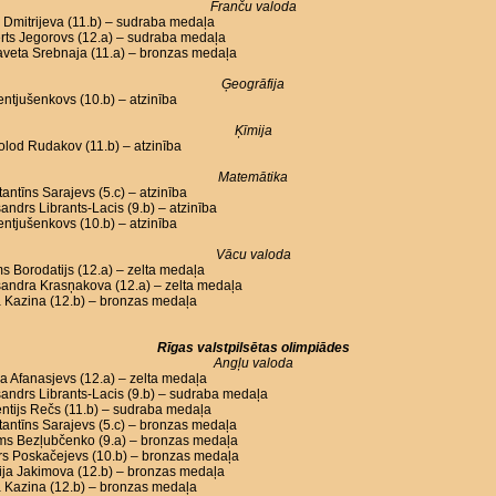
Franču valoda
Dmitrijeva (11.b) – sudraba medaļa
rts Jegorovs (12.a) – sudraba medaļa
aveta Srebnaja (11.a) – bronzas medaļa
Ģeogrāfija
Lentjušenkovs (10.b) – atzinība
Ķīmija
lod Rudakov (11.b) – atzinība
Matemātika
antīns Sarajevs (5.c) – atzinība
andrs Librants-Lacis (9.b) – atzinība
Lentjušenkovs (10.b) – atzinība
Vācu valoda
s Borodatijs (12.a) – zelta medaļa
andra Krasņakova (12.a) – zelta medaļa
 Kazina (12.b) – bronzas medaļa
Rīgas valstpilsētas olimpiādes
Angļu valoda
a Afanasjevs (12.a) – zelta medaļa
andrs Librants-Lacis (9.b) – sudraba medaļa
ntijs Rečs (11.b) – sudraba medaļa
antīns Sarajevs (5.c) – bronzas medaļa
oms Bezļubčenko (9.a) – bronzas medaļa
rs Poskačejevs (10.b) – bronzas medaļa
ija Jakimova (12.b) – bronzas medaļa
 Kazina (12.b) – bronzas medaļa