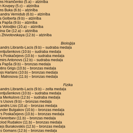
ms Hramčenko (5.a) – atzinība
n Kovpey (5.c) – atzinība
ms Buka (6.b) – atzinība
andra Vernidub (6.b) – atzinība
a Golberta (9.b) – atzinība
a Papša (9.b) – atzinība
a Volodjko (10.a) – atzinība
ina Ge (12.a) – atzinība
 Zhivotovskaya (12.b) – atzinība
Bioloģija
andrs Librants-Lacis (9.b) – sudraba medaļa
Lentjušenkovs (10.b) – sudraba medaļa
rs Poskačejevs (10.b) – sudraba medaļa
mirs Antonovs (12.b) – sudraba medaļa
a Papša (9.b) – bronzas medaļa
tins Grigs (10.b) – bronzas medaļa
js Harlans (10.b) – bronzas medaļa
 Matrosova (11.b) – bronzas medaļa
Fizika
andrs Librants-Lacis (9.b) – zelta medaļa
Lentjušenkovs (10.b) – sudraba medaļa
a Merkulovs (12.b) – sudraba medaļa
s Usovs (9.b) – bronzas medaļa
andrs Liss (10.a) – bronzas medaļa
ander Bulgakov (10.b) – bronzas medaļa
rs Poskačejevs (10.b) – bronzas medaļa
l Kerentsev (11.b) – bronzas medaļa
olod Rudakov (11.b) – bronzas medaļa
js Burakovskis (12.b) – bronzas medaļa
s Gomans (12.b) – bronzas medaļa