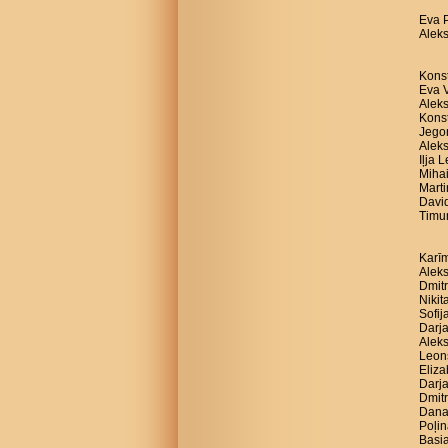
Eva 
Aleks
Konst
Eva V
Alek
Konst
Jegor
Aleks
Iļja 
Mihai
Marti
David
Timur
Karīm
Aleks
Dmitr
Nikit
Sofij
Darja
Aleks
Leon
Eliza
Darja
Dmitr
Dana
Poļin
Basia