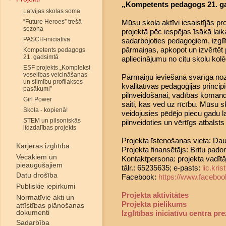
„Kompetents pedagogs 21. ga
Latvijas skolas soma
“Future Heroes” trešā
Mūsu skola aktīvi iesaistījās pr
sezona
projektā pēc iespējas īsākā laika
PASCH-iniciatīva
sadarbojoties pedagogiem, izglī
pārmaiņas, apkopot un izvērtēt p
Kompetents pedagogs
21. gadsimtā
apliecinājumu no citu skolu kol
ESF projekts „Kompleksi
veselības veicināšanas
Pārmaiņu ieviešanā svarīga noz
un slimību profilakses
kvalitatīvas pedagoģijas princ
pasākumi”
pilnveidošanai, vadības komand
Girl Power
saiti, kas ved uz rīcību. Mūsu 
Skola - kopienā!
veidojusies pēdējo piecu gadu la
STEM un pilsoniskās
pilnveidoties un vērtīgs atbalsts 
līdzdalības projekts
Projekta īstenošanas vieta: Dau
Karjeras izglītība
Projekta finansētājs: Britu pado
Vecākiem un
Kontaktpersona: projekta vadītāj
pieaugušajiem
tālr.: 65235635; e-pasts:
iic.kr
Datu drošība
Facebook:
https://www.faceboo
Publiskie iepirkumi
Projekta aktivitātes
Normatīvie akti un
Projekta pielikums
attīstības plānošanas
dokumenti
Izglītības iniciatīvu centra pr
Sadarbība