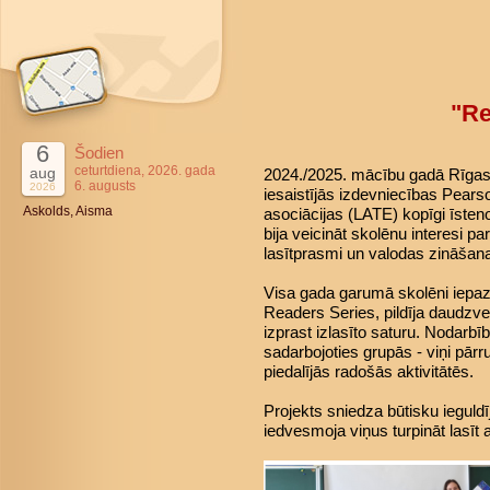
"Re
6
Šodien
ceturtdiena, 2026. gada
aug
2024./2025. mācību gadā Rīgas 4
6. augusts
2026
iesaistījās izdevniecības Pears
Askolds, Aisma
asociācijas (LATE) kopīgi īsteno
bija veicināt skolēnu interesi pa
lasītprasmi un valodas zināšan
Visa gada garumā skolēni iepaz
Readers Series, pildīja daudzve
izprast izlasīto saturu. Nodarbī
sadarbojoties grupās - viņi pārr
piedalījās radošās aktivitātēs.
Projekts sniedza būtisku ieguld
iedvesmoja viņus turpināt lasīt 