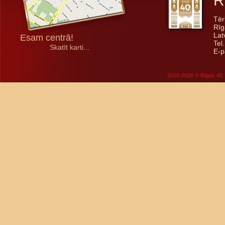
R
Tēr
Rīg
Lat
Esam centrā!
Tel
Skatīt karti...
E-p
2010-2026 © Rīgas 40. 