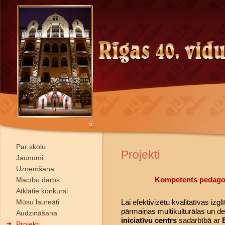
Par skolu
Projekti
Jaunumi
Uzņemšana
Kompetents pedagog
Mācību darbs
Atklātie konkursi
Mūsu laureāti
Lai efektivizētu kvalitatīvas izglī
pārmaiņas multikulturālas un de
Audzināšana
iniciatīvu centrs
sadarbībā ar
Projekti