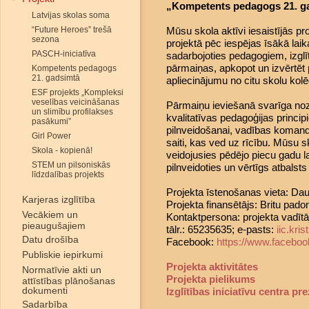
„Kompetents pedagogs 21. ga
Latvijas skolas soma
“Future Heroes” trešā
Mūsu skola aktīvi iesaistījās pr
sezona
projektā pēc iespējas īsākā laika
PASCH-iniciatīva
sadarbojoties pedagogiem, izglī
pārmaiņas, apkopot un izvērtēt p
Kompetents pedagogs
21. gadsimtā
apliecinājumu no citu skolu kol
ESF projekts „Kompleksi
veselības veicināšanas
Pārmaiņu ieviešanā svarīga noz
un slimību profilakses
kvalitatīvas pedagoģijas princ
pasākumi”
pilnveidošanai, vadības komand
Girl Power
saiti, kas ved uz rīcību. Mūsu 
Skola - kopienā!
veidojusies pēdējo piecu gadu la
STEM un pilsoniskās
pilnveidoties un vērtīgs atbalsts 
līdzdalības projekts
Projekta īstenošanas vieta: Dau
Karjeras izglītība
Projekta finansētājs: Britu pado
Vecākiem un
Kontaktpersona: projekta vadītāj
pieaugušajiem
tālr.: 65235635; e-pasts:
iic.kr
Datu drošība
Facebook:
https://www.faceboo
Publiskie iepirkumi
Projekta aktivitātes
Normatīvie akti un
Projekta pielikums
attīstības plānošanas
dokumenti
Izglītības iniciatīvu centra pr
Sadarbība