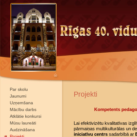
Par skolu
Projekti
Jaunumi
Uzņemšana
Kompetents pedagog
Mācību darbs
Atklātie konkursi
Mūsu laureāti
Lai efektivizētu kvalitatīvas izglī
pārmaiņas multikulturālas un de
Audzināšana
iniciatīvu centrs
sadarbībā ar
Projekti