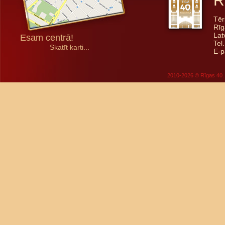
R
Tēr
Rīg
Lat
Esam centrā!
Tel
Skatīt karti...
E-p
2010-2026 © Rīgas 40. 