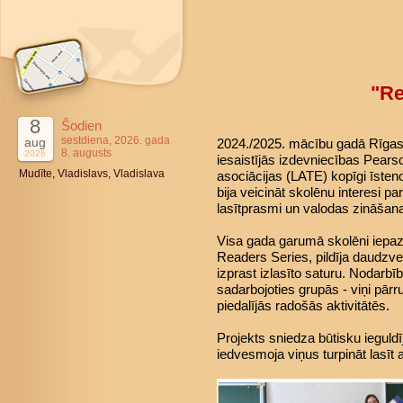
"Re
8
Šodien
sestdiena, 2026. gada
aug
2024./2025. mācību gadā Rīgas 4
8. augusts
2026
iesaistījās izdevniecības Pears
Mudīte, Vladislavs, Vladislava
asociācijas (LATE) kopīgi īsteno
bija veicināt skolēnu interesi pa
lasītprasmi un valodas zināšan
Visa gada garumā skolēni iepaz
Readers Series, pildīja daudzve
izprast izlasīto saturu. Nodarbī
sadarbojoties grupās - viņi pārr
piedalījās radošās aktivitātēs.
Projekts sniedza būtisku ieguld
iedvesmoja viņus turpināt lasīt 