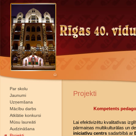
Par skolu
Projekti
Jaunumi
Uzņemšana
Kompetents pedagog
Mācību darbs
Atklātie konkursi
Mūsu laureāti
Lai efektivizētu kvalitatīvas izglī
pārmaiņas multikulturālas un de
Audzināšana
iniciatīvu centrs
sadarbībā ar
Projekti