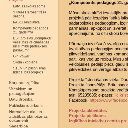
„Kompetents pedagogs 21. ga
Latvijas skolas soma
“Future Heroes” trešā
Mūsu skola aktīvi iesaistījās pr
sezona
projektā pēc iespējas īsākā laika
PASCH-iniciatīva
sadarbojoties pedagogiem, izglī
pārmaiņas, apkopot un izvērtēt p
Kompetents pedagogs
21. gadsimtā
apliecinājumu no citu skolu kol
ESF projekts „Kompleksi
veselības veicināšanas
Pārmaiņu ieviešanā svarīga noz
un slimību profilakses
kvalitatīvas pedagoģijas princ
pasākumi”
pilnveidošanai, vadības komand
Girl Power
saiti, kas ved uz rīcību. Mūsu 
Skola - kopienā!
veidojusies pēdējo piecu gadu la
STEM un pilsoniskās
pilnveidoties un vērtīgs atbalsts 
līdzdalības projekts
Projekta īstenošanas vieta: Dau
Karjeras izglītība
Projekta finansētājs: Britu pado
Vecākiem un
Kontaktpersona: projekta vadītāj
pieaugušajiem
tālr.: 65235635; e-pasts:
iic.kr
Datu drošība
Facebook:
https://www.faceboo
Publiskie iepirkumi
Projekta aktivitātes
Normatīvie akti un
Projekta pielikums
attīstības plānošanas
dokumenti
Izglītības iniciatīvu centra pr
Sadarbība