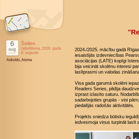
"Re
6
Šodien
ceturtdiena, 2026. gada
aug
2024./2025. mācību gadā Rīgas 4
6. augusts
2026
iesaistījās izdevniecības Pears
Askolds, Aisma
asociācijas (LATE) kopīgi īsteno
bija veicināt skolēnu interesi pa
lasītprasmi un valodas zināšan
Visa gada garumā skolēni iepaz
Readers Series, pildīja daudzve
izprast izlasīto saturu. Nodarbī
sadarbojoties grupās - viņi pārr
piedalījās radošās aktivitātēs.
Projekts sniedza būtisku ieguld
iedvesmoja viņus turpināt lasīt 