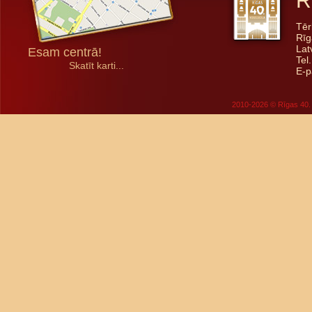
R
Tēr
Rīg
Lat
Esam centrā!
Tel
Skatīt karti...
E-p
2010-2026 © Rīgas 40. 