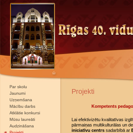
Par skolu
Projekti
Jaunumi
Uzņemšana
Kompetents pedagog
Mācību darbs
Atklātie konkursi
Mūsu laureāti
Lai efektivizētu kvalitatīvas izglī
pārmaiņas multikulturālas un de
Audzināšana
iniciatīvu centrs
sadarbībā ar
Projekti