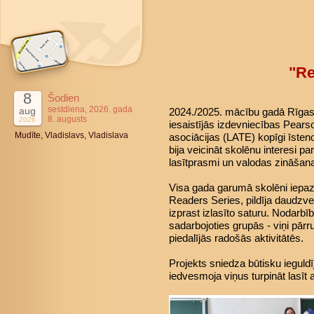
"Re
8
Šodien
sestdiena, 2026. gada
aug
2024./2025. mācību gadā Rīgas 4
8. augusts
2026
iesaistījās izdevniecības Pears
Mudīte, Vladislavs, Vladislava
asociācijas (LATE) kopīgi īsteno
bija veicināt skolēnu interesi pa
lasītprasmi un valodas zināšan
Visa gada garumā skolēni iepaz
Readers Series, pildīja daudzve
izprast izlasīto saturu. Nodarbī
sadarbojoties grupās - viņi pārr
piedalījās radošās aktivitātēs.
Projekts sniedza būtisku ieguld
iedvesmoja viņus turpināt lasīt 