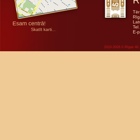
R
Tēr
Rīg
Lat
Esam centrā!
Tel
Skatīt karti...
E-p
2010-2026 © Rīgas 40. 