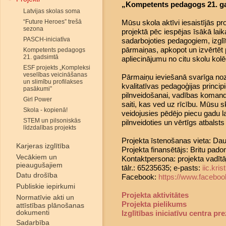
„Kompetents pedagogs 21. ga
Latvijas skolas soma
“Future Heroes” trešā
Mūsu skola aktīvi iesaistījās pr
sezona
projektā pēc iespējas īsākā laika
PASCH-iniciatīva
sadarbojoties pedagogiem, izglī
pārmaiņas, apkopot un izvērtēt p
Kompetents pedagogs
21. gadsimtā
apliecinājumu no citu skolu kol
ESF projekts „Kompleksi
veselības veicināšanas
Pārmaiņu ieviešanā svarīga noz
un slimību profilakses
kvalitatīvas pedagoģijas princ
pasākumi”
pilnveidošanai, vadības komand
Girl Power
saiti, kas ved uz rīcību. Mūsu 
Skola - kopienā!
veidojusies pēdējo piecu gadu la
STEM un pilsoniskās
pilnveidoties un vērtīgs atbalsts 
līdzdalības projekts
Projekta īstenošanas vieta: Dau
Karjeras izglītība
Projekta finansētājs: Britu pado
Vecākiem un
Kontaktpersona: projekta vadītāj
pieaugušajiem
tālr.: 65235635; e-pasts:
iic.kr
Datu drošība
Facebook:
https://www.faceboo
Publiskie iepirkumi
Projekta aktivitātes
Normatīvie akti un
Projekta pielikums
attīstības plānošanas
dokumenti
Izglītības iniciatīvu centra pr
Sadarbība